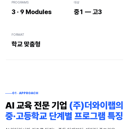
PROGRAMS
대상
AX Discovery
↗
3 · 9 Modules
중1 — 고3
AI HRD
AI 디자인씽킹
FORMAT
Work Hack AI
학교 맞춤형
Open K
AI 진로·탐구
AI 교육 프로그램
01 · APPROACH
AI 교육 전문 기업
(주)더와이랩의
스쿨임팩트랩
중·고등학교 단계별 프로그램 특징
하이플라이