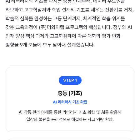
AI스타터랩
AI 리터러시의 기초를 다지는 중등 단계부터, 데이터 주도권을
확보하고 고교학점제와 학업 설계의 기초를 세우는 전환기를 거쳐,
PathOn
학술적 심화를 완성하는 고등 단계까지, 체계적인 학습 위계를
교실 후기
갖춘 교육과정이 (주)더와이랩 프로그램의 핵심입니다. 정부의 AI
인재 양성 핵심 과제와 고교학점제에 따른 대학의 평가 변화
탐구 위인 테스트
방향을 9개 모듈에 모두 담아내 설계했습니다.
Library
STEP 1
레퍼런스
중등 (기초)
열정강사
AI 리터러시 기초 확립
워크숍 도구
AI 작동 원리 이해를 통한 리터러시 기초 확립 및 AI를 활용해
일상의 불편을 논리적으로 해결하는 사고 역량 함양.
Instagram
↗
Naver blog
↗