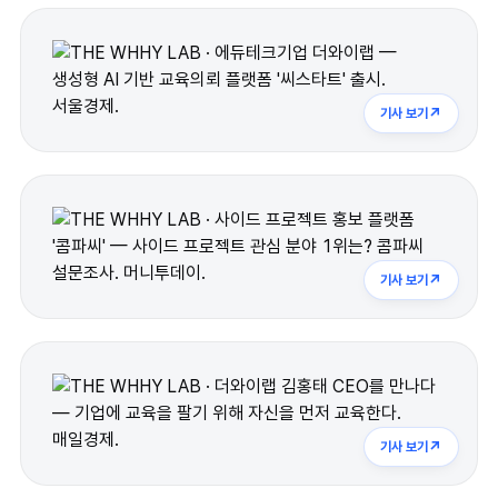
AI스타터랩
PathOn
교실 후기
↗
기사 보기
탐구 위인 테스트
Library
↗
기사 보기
레퍼런스
열정강사
워크숍 도구
Instagram
↗
↗
기사 보기
Naver blog
↗