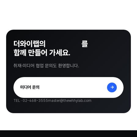
Join 더와이랩
교육멤버
더와이랩의
다음 이야기
를
성수멤버
함께 만들어 가세요.
취재·미디어 협업 문의도 환영합니다.
미디어 문의
→
TEL · 02-468-3555
master@thewhhylab.com