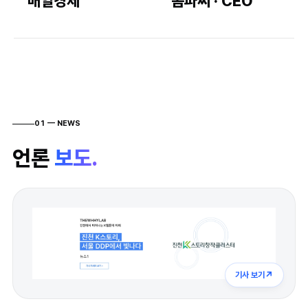
매일경제
콤파씨 · CEO
AX Discovery
↗
AI HRD
AI 디자인씽킹
Work Hack AI
01 — NEWS
Open K
언론
보도.
AI 진로·탐구
AI 교육 프로그램
스쿨임팩트랩
↗
기사 보기
하이플라이