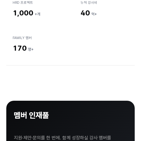
HRD 프로젝트
누적 강사비
AX Discovery
↗
1,000
40
+개
억+
AI HRD
AI 디자인씽킹
FAMILY 멤버
Work Hack AI
170
명+
Open K
AI 진로·탐구
AI 교육 프로그램
멤버 인재풀
스쿨임팩트랩
등록하기.
하이플라이
지원·제안·문의를 한 번에. 함께 성장하실 강사 멤버를