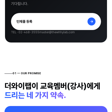
AI스타터랩
기다립니다.
PathOn
교실 후기
인재풀 등록
→
탐구 위인 테스트
TEL · 02-468-3555
master@thewhhylab.com
Library
레퍼런스
01 — OUR PROMISE
열정강사
더와이랩이 교육멤버(강사)에게
워크숍 도구
드리는 네 가지 약속.
Instagram
↗
Naver blog
↗