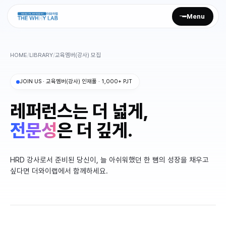
Menu
HOME
/
LIBRARY
/
교육멤버(강사) 모집
회사 소개
JOIN US · 교육멤버(강사) 인재풀 · 1,000+ PJT
Culture
레퍼런스는 더 넓게,
전문성
Mission
은 더 깊게.
Media
HRD 강사로서 준비된 당신이, 늘 아쉬워했던 한 뼘의 성장을 채우고
러니즈
싶다면 더와이랩에서 함께하세요.
AI HRD