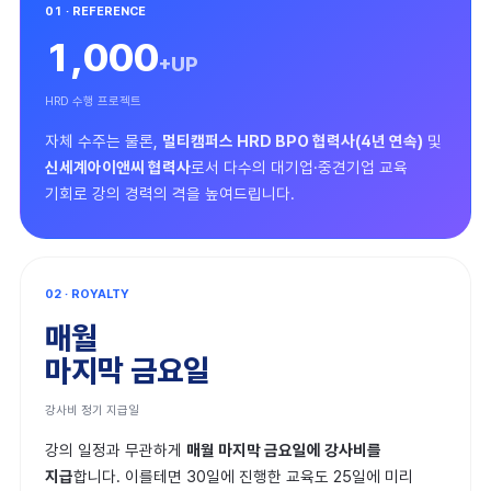
01 · REFERENCE
1,000
+UP
Join 더와이랩
HRD 수행 프로젝트
교육멤버
자체 수주는 물론,
멀티캠퍼스 HRD BPO 협력사(4년 연속)
및
신세계아이앤씨 협력사
로서 다수의 대기업·중견기업 교육
성수멤버
기회로 강의 경력의 격을 높여드립니다.
02 · ROYALTY
매월
마지막 금요일
강사비 정기 지급일
강의 일정과 무관하게
매월 마지막 금요일에 강사비를
지급
합니다. 이를테면 30일에 진행한 교육도 25일에 미리