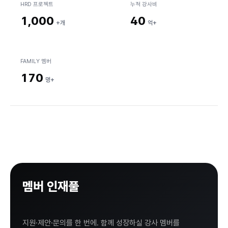
HRD 프로젝트
누적 강사비
AX Discovery
↗
1,000
40
+개
억+
AI HRD
AI 디자인씽킹
FAMILY 멤버
Work Hack AI
170
명+
Open K
AI 진로·탐구
AI 교육 프로그램
멤버 인재풀
스쿨임팩트랩
등록하기.
하이플라이
지원·제안·문의를 한 번에. 함께 성장하실 강사 멤버를