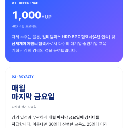
01 · REFERENCE
1,000
+UP
Join 더와이랩
HRD 수행 프로젝트
교육멤버
자체 수주는 물론,
멀티캠퍼스 HRD BPO 협력사(4년 연속)
및
신세계아이앤씨 협력사
로서 다수의 대기업·중견기업 교육
성수멤버
기회로 강의 경력의 격을 높여드립니다.
02 · ROYALTY
매월
마지막 금요일
강사비 정기 지급일
강의 일정과 무관하게
매월 마지막 금요일에 강사비를
지급
합니다. 이를테면 30일에 진행한 교육도 25일에 미리