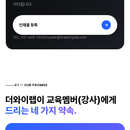
AI스타터랩
기다립니다.
PathOn
교실 후기
인재풀 등록
→
탐구 위인 테스트
TEL · 02-468-3555
master@thewhhylab.com
Library
레퍼런스
01 — OUR PROMISE
열정강사
더와이랩이 교육멤버(강사)에게
워크숍 도구
드리는 네 가지 약속.
Instagram
↗
Naver blog
↗