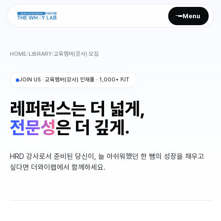
Menu
HOME
/
LIBRARY
/
교육멤버(강사) 모집
회사 소개
JOIN US · 교육멤버(강사) 인재풀 · 1,000+ PJT
Culture
레퍼런스는 더 넓게,
전문성
Mission
은 더 깊게.
Media
HRD 강사로서 준비된 당신이, 늘 아쉬워했던 한 뼘의 성장을 채우고
러니즈
싶다면 더와이랩에서 함께하세요.
AI HRD